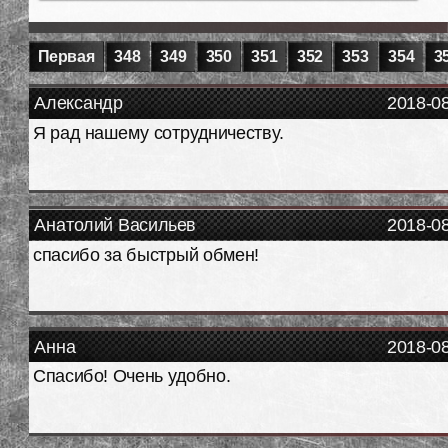
Первая
348
349
350
351
352
353
354
3
Александр
2018-0
Я рад нашему сотрудничеству.
Анатолий Васильев
2018-0
спасибо за быстрый обмен!
Анна
2018-0
Спасибо! Очень удобно.