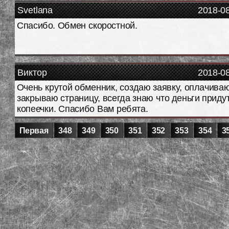
Svetlana
2018-0
Спасибо. Обмен скоростной.
Виктор
2018-0
Очень крутой обменник, создаю заявку, оплачиваю
закрываю страницу, всегда знаю что деньги приду
копеечки. Спасибо Вам ребята.
Первая
348
349
350
351
352
353
354
3