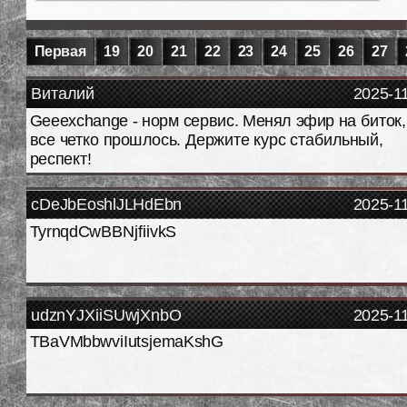
Первая
19
20
21
22
23
24
25
26
27
Виталий
2025-1
Geeexchange - норм сервис. Менял эфир на биток,
все четко прошлось. Держите курс стабильный,
респект!
cDeJbEoshlJLHdEbn
2025-1
TyrnqdCwBBNjfiivkS
udznYJXiiSUwjXnbO
2025-1
TBaVMbbwviIutsjemaKshG