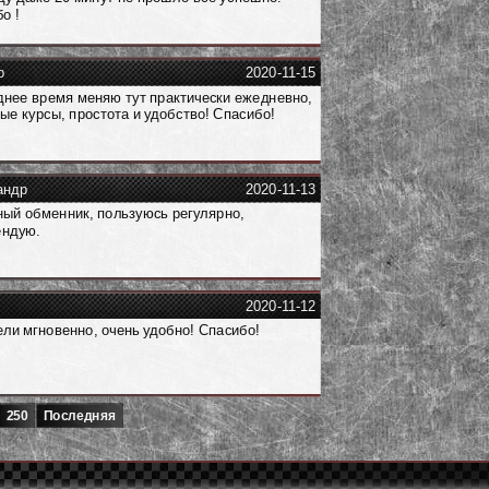
о !
р
2020-11-15
нее время меняю тут практически ежедневно,
ые курсы, простота и удобство! Спасибо!
андр
2020-11-13
ый обменник, пользуюсь регулярно,
ендую.
2020-11-12
ли мгновенно, очень удобно! Спасибо!
250
Последняя