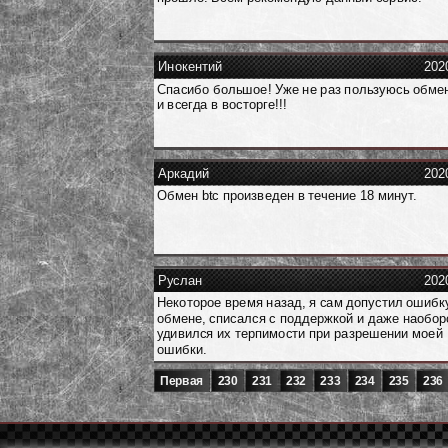
Инокентий
202
Спасибо большое! Уже не раз пользуюсь обме
и всегда в восторге!!!
Аркадий
202
Обмен btc произведен в течение 18 минут.
Руслан
202
Некоторое время назад, я сам допустил ошибк
обмене, списался с поддержкой и даже наобор
удивился их терпимости при разрешении моей
ошибки.
Первая
230
231
232
233
234
235
236