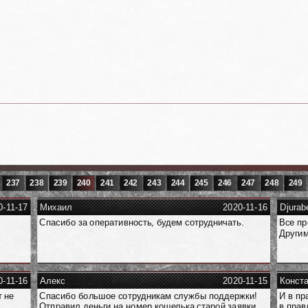
237
238
239
240
241
242
243
244
245
246
247
248
249
0-11-17
Михаил
2020-11-16
Djurab
Спасибо за оперативность, будем сотрудничать.
Все пр
Другим
0-11-16
Алекс
2020-11-15
Конст
т не
Спасибо большое сотрудникам службы поддержки!
И в пр
Отправил деньги на номер кошелька старой заявки.
в прав