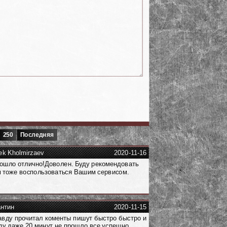
250
Последняя
ek Kholmirzaev
2020-11-16
ошло отлично!Доволен. Буду рекомендовать
 тоже воспользоваться Вашим сервисом.
антин
2020-11-15
авду прочитал коменты пишут быстро быстро и
ду даже 20 минут не прошло все успешно.