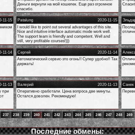
Деньги вернули на мой кошелек. Еще раз огромное
Спасиб
спасибо.
0-11-15
Patalung
2020-11-15
Эльда
нником
I would like to point out several advantages of this site.
Послед
Nice and intuitive interface automatic mode work well.
отличн
The support team is friendly and competent. Well and
still, very profitable courses!)))
0-11-14
Сергей
2020-11-14
Алекс
Автоматический сервис-это огонь!! Супер удобно!! Так
Отличн
держать!
реком
0-11-13
Валерий
2020-11-13
Санек
у при
Оперативно сработали. Цена вопроса две минуты.
Переве
от
Остался доволен. Рекомендую!
237
238
239
240
241
242
243
244
245
246
247
248
249
Последние обмены: