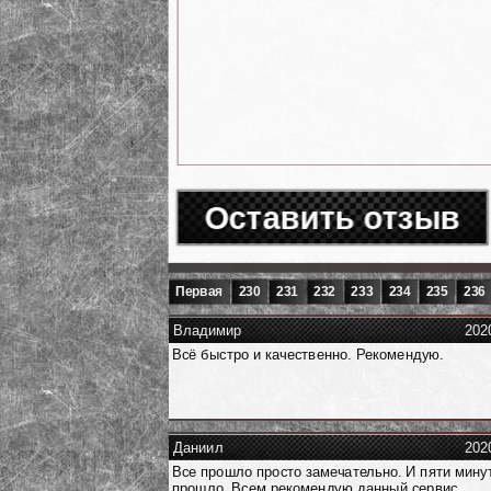
Оставить отзыв
Первая
230
231
232
233
234
235
236
Владимир
202
Всё быстро и качественно. Рекомендую.
Даниил
202
Все прошло просто замечательно. И пяти мину
прошло. Всем рекомендую данный сервис.