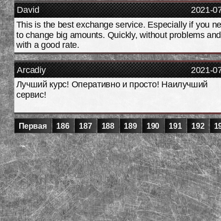
David
2021-0
This is the best exchange service. Especially if you n
to change big amounts. Quickly, without problems an
with a good rate.
Arcadiy
2021-0
Лучший курс! Оперативно и просто! Наилучший
сервис!
Первая
186
187
188
189
190
191
192
1