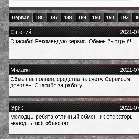
Первая
186
187
188
189
190
191
192
1
Евгений
2021-0
Спасибо! Рекомендую сервис. Обмен быстрый!
Михаил
2021-0
Обмен выполнен, средства на счету. Сервисом
доволен. Спасибо за работу!
Эрик
2021-0
Молодцы ребята отличный обменник операторы
молодцы всё объяснят